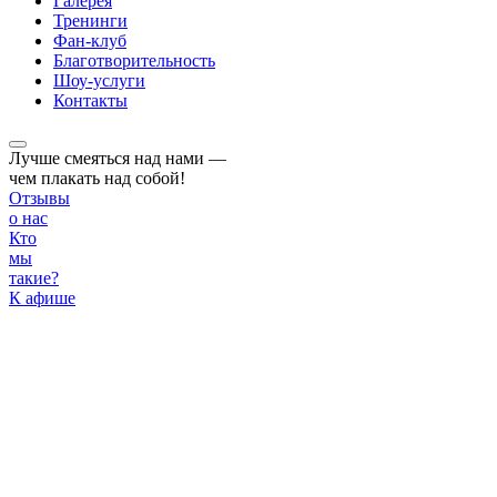
Галерея
Тренинги
Фан-клуб
Благотворительность
Шоу-услуги
Контакты
Лучше смеяться над нами —
чем плакать над собой!
Отзывы
о нас
Кто
мы
такие?
К афише