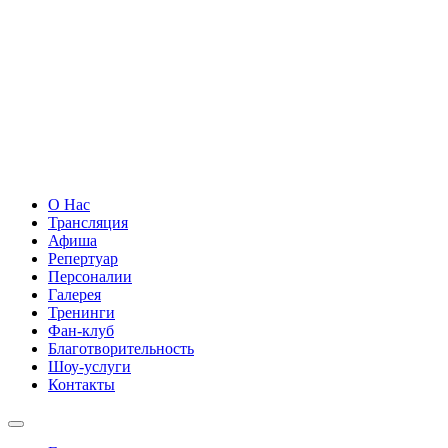
О Нас
Трансляция
Афиша
Репертуар
Персоналии
Галерея
Тренинги
Фан-клуб
Благотворительность
Шоу-услуги
Контакты