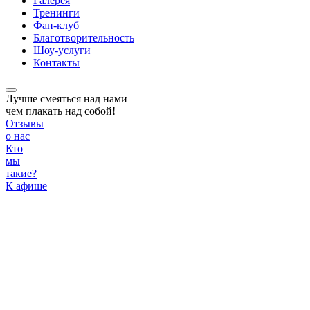
Галерея
Тренинги
Фан-клуб
Благотворительность
Шоу-услуги
Контакты
Лучше смеяться над нами —
чем плакать над собой!
Отзывы
о нас
Кто
мы
такие?
К афише